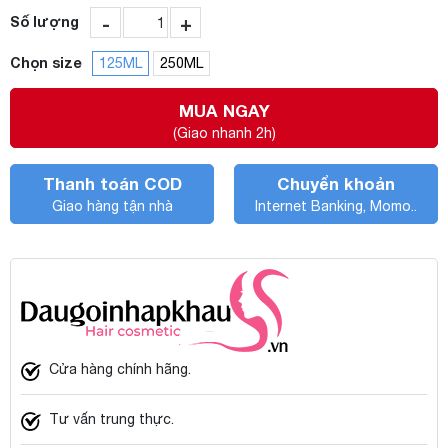
-
+
Số lượng
Chọn size
125ML
250ML
MUA NGAY
(Giao nhanh 2h)
Thanh toán COD
Chuyển khoản
Giao hàng tận nhà
Internet Banking, Momo..
Cửa hàng chính hãng.
Tư vấn trung thực.