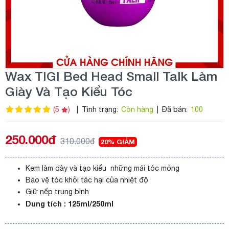
Wax TIGI Bed Head Small Talk Làm
Giày Và Tạo Kiểu Tóc
(5
)
|
Tình trạng:
Còn hàng
|
Đã bán:
100
250.000đ
310.000đ
20% GIẢM
Kem làm dày và tạo kiểu những mái tóc mỏng
Bảo vệ tóc khỏi tác hại của nhiệt độ
Giữ nếp trung bình
Dung tích : 125ml/250ml