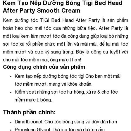
Kem Tạo Nếp Dưỡng Bóng
Tigi Bed Head
After Party Smooth Cream
Kem dưỡng tóc TIGI Bed Head After Party là sản phẩm
hoàn hảo cho mái tóc của những bữa tiệc. After Party là
một loại kem làm mượt tóc đa công dụng giúp loại bỏ những
sợi tóc xù rối phiền phức một lần và mãi mãi, để lại mái tóc
mềm mượt và cực kỳ sang trọng. Đây là công cụ tuyệt vời
cho mái tóc mềm mại, óng mượt hơn!
Công dụng chính của sản phẩm
Kem tạo nếp dưỡng bóng tóc tigi Cho bạn một mái
tóc mềm mượt, mang vẻ khỏe khoắn.
Kiểm soat những sợi tóc hư hỏng, xù ra & cho tóc
mềm mượt, bóng.
Thành phần chính:
Dimethiconol: Cho tóc bóng sáng và dày dặn hơn
Propylene Glycol: Dưỡng tóc và dưỡng ẩm