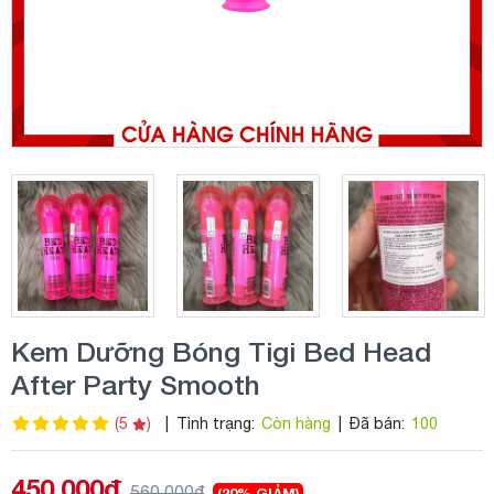
Kem Dưỡng Bóng Tigi Bed Head
After Party Smooth
(5
)
|
Tình trạng:
Còn hàng
|
Đã bán:
100
450.000đ
560.000đ
(20% GIẢM)