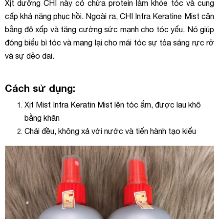
Xịt dưỡng CHI này có chứa protein làm khỏe tóc và cung
cấp khả năng phục hồi. Ngoài ra, CHI Infra Keratine Mist cân
bằng độ xốp và tăng cường sức mạnh cho tóc yếu. Nó giúp
đóng biểu bì tóc và mang lại cho mái tóc sự tỏa sáng rực rỡ
và sự dẻo dai.
Cách sử dụng:
Xịt Mist Infra Keratin Mist lên tóc ẩm, được lau khô
bằng khăn
Chải đều, không xả với nước và tiến hành tạo kiểu