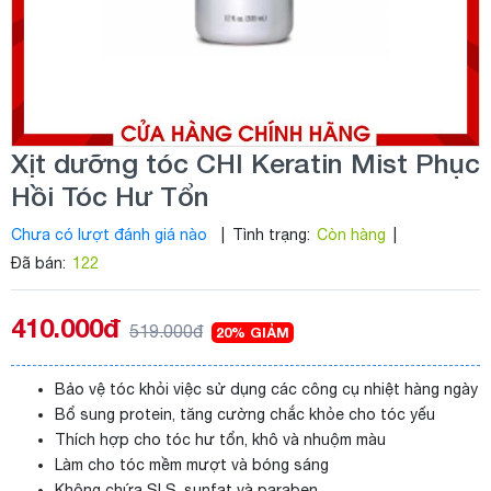
Xịt dưỡng tóc CHI Keratin Mist Phục
Hồi Tóc Hư Tổn
Chưa có lượt đánh giá nào
|
Tình trạng:
Còn hàng
|
Đã bán:
122
410.000đ
519.000đ
20% GIẢM
Bảo vệ tóc khỏi việc sử dụng các công cụ nhiệt hàng ngày
Bổ sung protein, tăng cường chắc khỏe cho tóc yếu
Thích hợp cho tóc hư tổn, khô và nhuộm màu
Làm cho tóc mềm mượt và bóng sáng
Không chứa SLS, sunfat và paraben