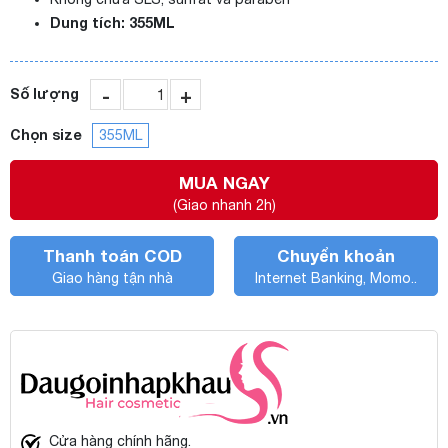
Dung tích: 355ML
-
+
Số lượng
Chọn size
355ML
MUA NGAY
(Giao nhanh 2h)
Thanh toán COD
Chuyển khoản
Giao hàng tận nhà
Internet Banking, Momo..
Cửa hàng chính hãng.