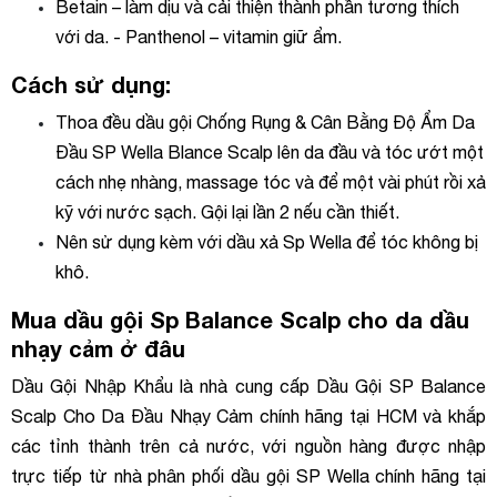
Betain – làm dịu và cải thiện thành phần tương thích
với da. - Panthenol – vitamin giữ ẩm.
Cách sử dụng:
Thoa đều dầu gội Chống Rụng & Cân Bằng Độ Ẩm Da
Đầu SP Wella Blance Scalp lên da đầu và tóc ướt một
cách nhẹ nhàng, massage tóc và để một vài phút rồi xả
kỹ với nước sạch. Gội lại lần 2 nếu cần thiết.
Nên sử dụng kèm với dầu xả Sp Wella để tóc không bị
khô.
Mua dầu gội Sp Balance Scalp cho da dầu
nhạy cảm ở đâu
Dầu Gội Nhập Khẩu là nhà cung cấp Dầu Gội SP Balance
Scalp Cho Da Đầu Nhạy Cảm chính hãng tại HCM và khắp
các tỉnh thành trên cả nước, với nguồn hàng được nhập
trực tiếp từ nhà phân phối dầu gội SP Wella chính hãng tại