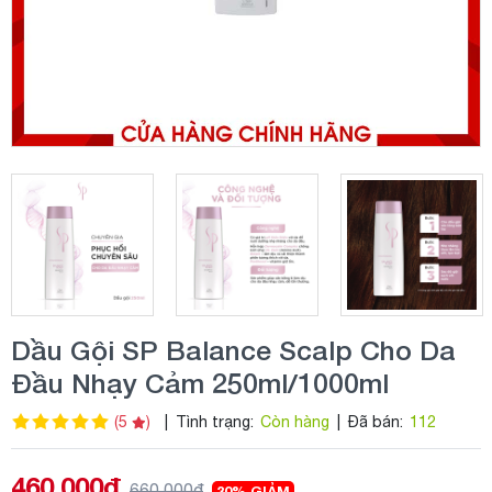
Dầu Gội SP Balance Scalp Cho Da
Đầu Nhạy Cảm 250ml/1000ml
(5
)
|
Tình trạng:
Còn hàng
|
Đã bán:
112
460.000đ
660.000đ
30% GIẢM