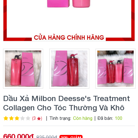
Dầu Xả Milbon Deesse's Treatment
Collagen Cho Tóc Thường Và Khô
(3
)
|
Tình trạng:
Còn hàng
|
Đã bán:
100
660.000đ
825.000đ
20% GIẢM