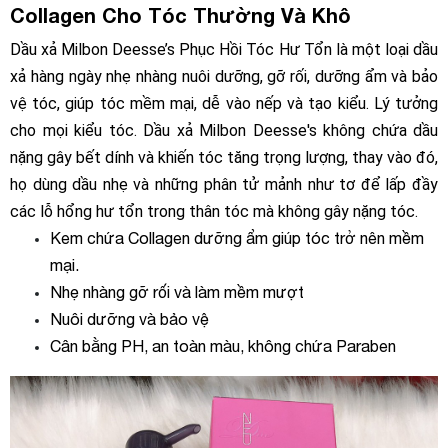
Collagen Cho Tóc Thường Và Khô
Dầu xả Milbon Deesse’s Phục Hồi Tóc Hư Tổn là một loại dầu
xả hàng ngày nhẹ nhàng nuôi dưỡng, gỡ rối, dưỡng ẩm và bảo
vệ tóc, giúp tóc mềm mại, dễ vào nếp và tạo kiểu. Lý tưởng
cho mọi kiểu tóc. Dầu xả Milbon Deesse's không chứa dầu
nặng gây bết dính và khiến tóc tăng trọng lượng, thay vào đó,
họ dùng dầu nhẹ và những phân tử mảnh như tơ để lấp đầy
các lỗ hổng hư tổn trong thân tóc mà không gây nặng tóc.
Kem chứa Collagen dưỡng ẩm giúp tóc trở nên mềm
mại.
Nhẹ nhàng gỡ rối và làm mềm mượt
Nuôi dưỡng và bảo vệ
Cân bằng PH, an toàn màu, không chứa Paraben