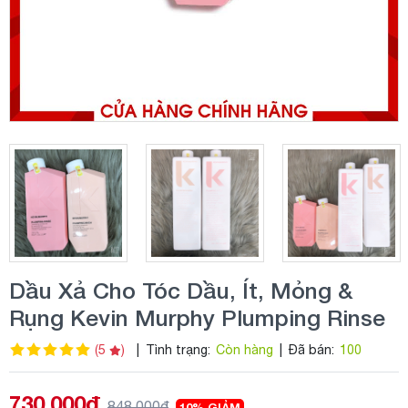
Dầu Xả Cho Tóc Dầu, Ít, Mỏng &
Rụng Kevin Murphy Plumping Rinse
(5
)
|
Tình trạng:
Còn hàng
|
Đã bán:
100
730.000đ
848.000đ
10% GIẢM