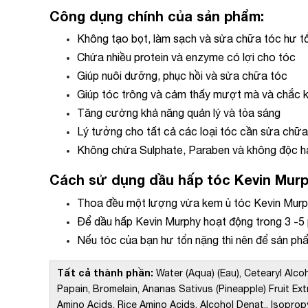
Công dụng chính của sản phẩm:
Không tạo bọt, làm sạch và sửa chữa tóc hư t
Chứa nhiều protein và enzyme có lợi cho tóc
Giúp nuôi dưỡng, phục hồi và sửa chữa tóc
Giúp tóc trông và cảm thấy mượt mà và chắc 
Tăng cường khả năng quản lý và tỏa sáng
Lý tưởng cho tất cả các loại tóc cần sửa chữa
Không chứa Sulphate, Paraben và không độc h
Cách sử dụng dầu hấp tóc Kevin Mur
Thoa đều một lượng vừa kem ủ tóc Kevin Murph
Để dầu hấp Kevin Murphy hoạt động trong 3 -5 p
Nếu tóc của bạn hư tổn nặng thì nên để sản p
Tất cả thành phần:
Water (Aqua) (Eau), Cetearyl Alco
Papain, Bromelain, Ananas Sativus (Pineapple) Fruit Ex
Amino Acids, Rice Amino Acids, Alcohol Denat., Isopropy