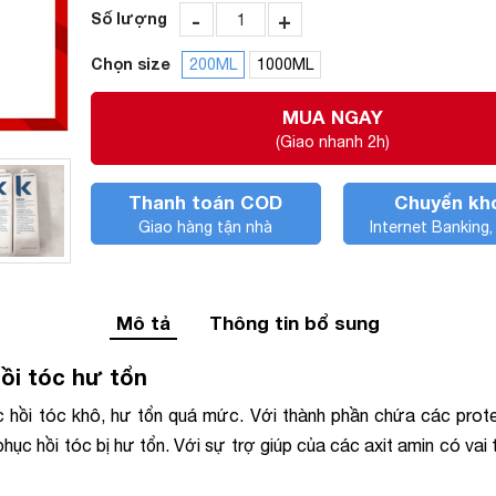
-
+
Số lượng
Chọn size
200ML
1000ML
MUA NGAY
(Giao nhanh 2h)
Thanh toán COD
Chuyển kh
Giao hàng tận nhà
Internet Banking
Mô tả
Thông tin bổ sung
ồi tóc hư tổn
 hồi tóc khô, hư tổn quá mức. Với thành phần chứa các prot
hục hồi tóc bị hư tổn. Với sự trợ giúp của các axit amin có vai