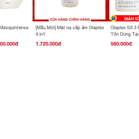
 cấp ẩm Olaplex
Olaplex Số 3 Phục Hồi Tóc Hư
Nón Hấp Dầu
Tổn Dùng Tại Nhà
Quốc Cao C
560.000đ
1.060.000đ