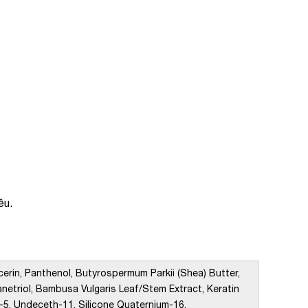
ều.
erin, Panthenol, Butyrospermum Parkii (Shea) Butter,
anetriol, Bambusa Vulgaris Leaf/Stem Extract, Keratin
h-5, Undeceth-11, Silicone Quaternium-16,