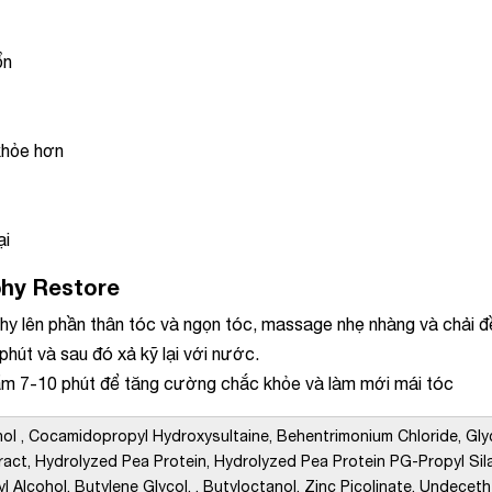
ổn
khỏe hơn
ại
phy Restore
y lên phần thân tóc và ngọn tóc, massage nhẹ nhàng và chải đ
hút và sau đó xả kỹ lại với nước.
hẩm 7-10 phút để tăng cường chắc khỏe và làm mới mái tóc
hol , Cocamidopropyl Hydroxysultaine, Behentrimonium Chloride, Glyc
tract, Hydrolyzed Pea Protein, Hydrolyzed Pea Protein PG-Propyl Sil
l Alcohol, Butylene Glycol, , Butyloctanol, Zinc Picolinate, Undecet