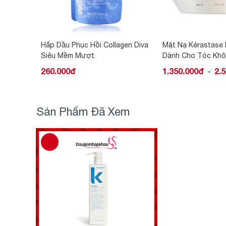
agen Diva
Mặt Nạ Kérastase Masquintense
[Mẫu Mới] Mặt nạ
Dành Cho Tóc Khô
4 in1
1.350.000đ
2.500.000đ
1.720.000đ
-
Sản Phẩm Đã Xem