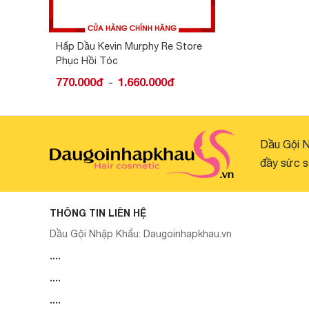
Hấp Dầu Kevin Murphy Re Store
Phục Hồi Tóc
770.000đ
1.660.000đ
-
Dầu Gội N
đầy sức s
THÔNG TIN LIÊN HỆ
Dầu Gội Nhập Khẩu:
Daugoinhapkhau.vn
....
....
....