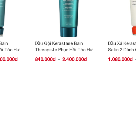
 Bain
Dầu Xả Kerastase Bain Nutritive
Dầu Gội Keras
ồi Tóc Hư
Satin 2 Dành Cho Tóc Khô
Satin 2 Dành
0.000đ
1.080.000đ
2.400.000đ
840.000đ
-
-