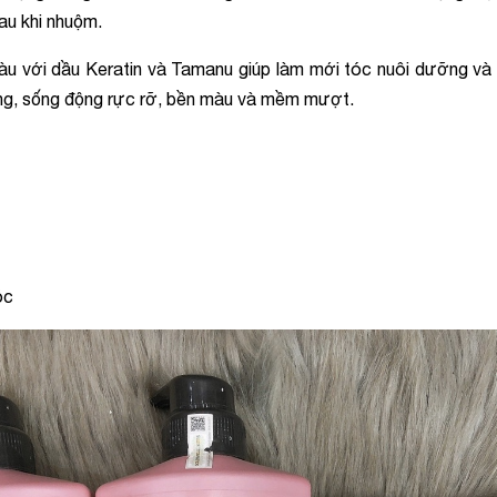
au khi nhuộm.
iàu với dầu Keratin và Tamanu giúp làm mới tóc nuôi dưỡng và
áng, sống động rực rỡ, bền màu và mềm mượt.
óc