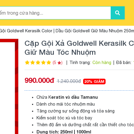
Gội Goldwell Kerasilk Color | Dầu Gội Goldwell Giữ Màu Nhuộm 250m
Cặp Gội Xả Goldwell Kerasilk C
Giữ Màu Tóc Nhuộm
(5
)
|
Tình trạng:
Còn hàng
|
Đã bán:
990.000đ
1.240.000đ
20% GIẢM
eratin v
dầu Tamanu
Chứa K
à
Dành cho mái tóc nhuộm màu
Tăng cường sự sống động và tỏa sáng
Kiểm soát tóc xù và tóc bay
Thêm độ ẩm và dưỡng chất rất cần thiết cho tóc
Dung tích: 250ml | 1000ml