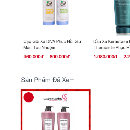
ồi Giữ
Dầu Xả Kerastase Bain
Dầu Gội Kerastase
Therapiste Phục Hồi Tóc Hư
Therapiste Phục H
Tổn
Tổn
1.080.000đ
2.200.000đ
840.000đ
2.40
-
-
Sản Phẩm Đã Xem