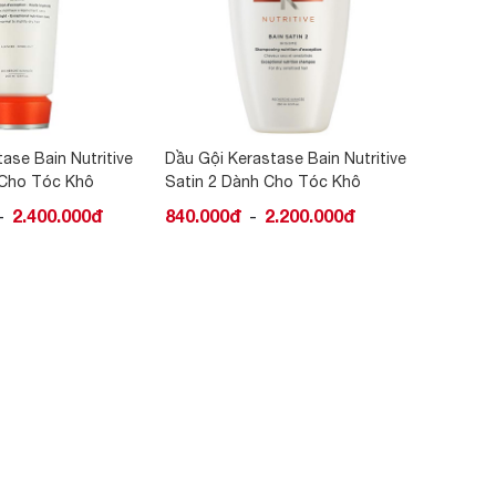
tase Bain Nutritive
Dầu Gội Xả Kérastase Bain
Dầu Gội
 Cho Tóc Khô
Extensioniste Làm Dài Tóc
Vàng Dà
2.200.000đ
4.500.000đ
600.00