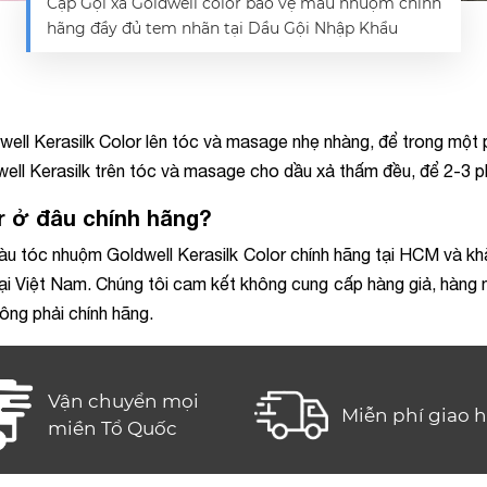
Cặp Gội xả Goldwell color bảo vệ màu nhuộm chính
hãng đầy đủ tem nhãn tại Dầu Gội Nhập Khẩu
ell Kerasilk Color lên tóc và masage nhẹ nhàng, để trong một p
well Kerasilk trên tóc và masage cho dầu xả thấm đều, để 2-3 ph
or ở đâu chính hãng?
àu tóc nhuộm Goldwell Kerasilk Color chính hãng tại HCM và kh
ại Việt Nam. Chúng tôi cam kết không cung cấp hàng giả, hàng nh
ng phải chính hãng.
Vận chuyển mọi
Miễn phí giao 
miền Tổ Quốc