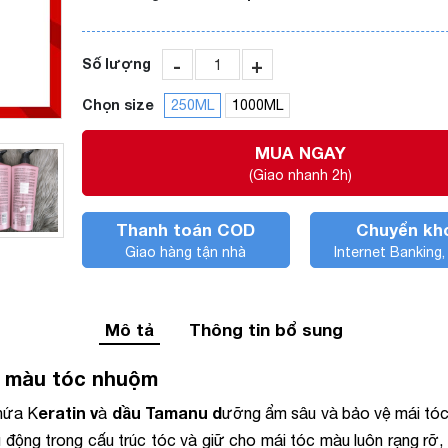
-
+
Số lượng
Chọn size
250ML
1000ML
MUA NGAY
(Giao nhanh 2h)
Thanh toán COD
Chuyển kh
Giao hàng tận nhà
Internet Banking
Mô tả
Thông tin bổ sung
iữ màu tóc nhuộm
eratin v
dầu Tamanu d
chứa K
à
ưỡng ẩm sâu và bảo vệ mái tóc 
ộng trong cấu trúc tóc và giữ cho mái tóc màu luôn rạng rỡ, 