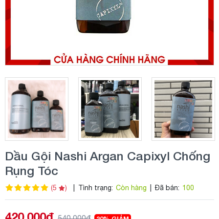
Dầu Gội Nashi Argan Capixyl Chống
Rụng Tóc
(5
)
|
Tình trạng:
Còn hàng
|
Đã bán:
100
420.000đ
540.000đ
20% GIẢM