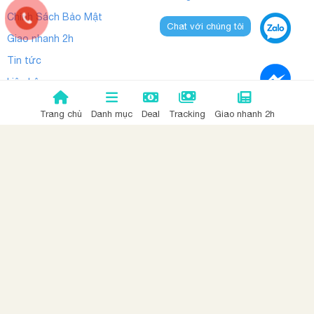
Chính Sách Bảo Mật
Chat với chúng tôi
Giao nhanh 2h
Tin tức
Liên hệ
Trang chủ
Danh mục
Deal
Tracking
Giao nhanh 2h
PHƯƠNG THỨC THANH TOÁN