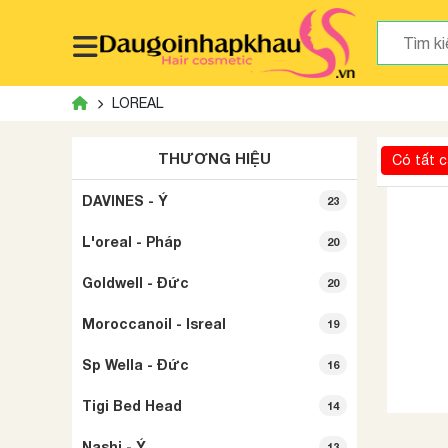
LOREAL
THƯƠNG HIỆU
Có tất c
DAVINES - Ý
23
L'oreal - Pháp
20
Goldwell - Đức
20
Moroccanoil - Isreal
19
Sp Wella - Đức
16
Tigi Bed Head
14
Nashi - Ý
13