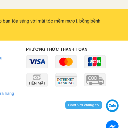
p bạn tỏa sáng với mái tóc mềm mượt, bồng bềnh
PHƯƠNG THỨC THANH TOÁN
ẩu
rả hàng
Chat với chúng tôi