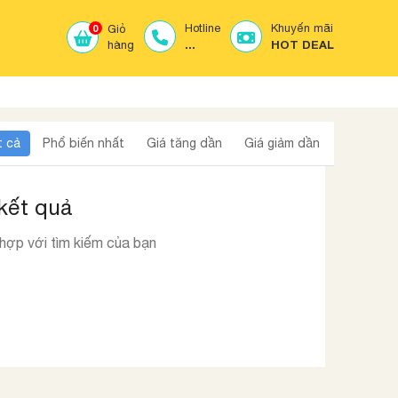
Hotline
Khuyến mãi
0
Giỏ
...
HOT DEAL
hàng
t cả
Phổ biến nhất
Giá tăng dần
Giá giảm dần
kết quả
 hợp với tìm kiếm của bạn