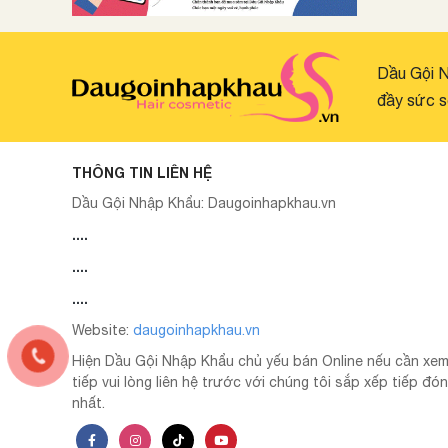
Dầu Gội N
đầy sức s
THÔNG TIN LIÊN HỆ
Dầu Gội Nhập Khẩu:
Daugoinhapkhau.vn
....
....
....
Website:
daugoinhapkhau.vn
Hiện Dầu Gội Nhập Khẩu chủ yếu bán Online nếu cần xe
tiếp vui lòng liên hệ trước với chúng tôi sắp xếp tiếp đ
nhất.