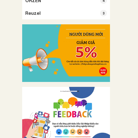
ORZEN
4
Reuzel
3