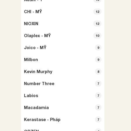
CHI - MỸ
12
NIOXIN
12
Olaplex - MỸ
10
Joico - MỸ
9
Milbon
9
Kevin Murphy
8
Number Three
7
Labios
7
Macadamia
7
Kerastase - Pháp
7